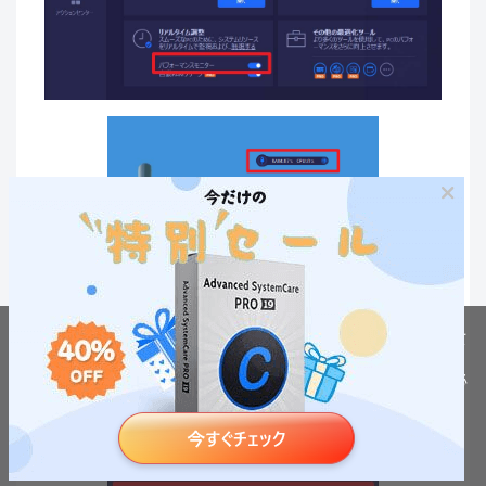
ステップ2 右矢印→アイコンをクリックして、「指標」タブ
で、CPU、GPU、マザーボードの温度やファンの回転速度を
確認することができます。
当ウェブサイトでは利用者の利便性の向上のためにクッキーを利用して
います。
引き続きこのサイトを閲覧するには
プライバシーポリシー
に同意する必
要があります。
同意