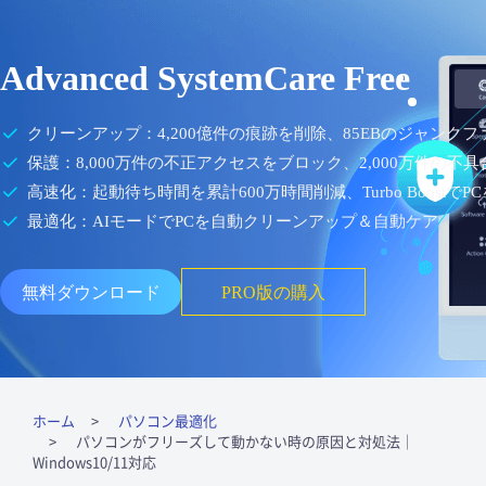
Advanced SystemCare Free
クリーンアップ：4,200億件の痕跡を削除、85EBのジャンク
保護：8,000万件の不正アクセスをブロック、2,000万件の不
高速化：起動待ち時間を累計600万時間削減、Turbo BoostでP
最適化：AIモードでPCを自動クリーンアップ＆自動ケア
無料ダウンロード
PRO版の購入
ホーム
パソコン最適化
パソコンがフリーズして動かない時の原因と対処法｜
Windows10/11対応