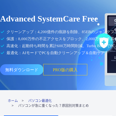
Advanced SystemCare Free
クリーンアップ：4,200億件の痕跡を削除、85EBのジャンク
保護：8,000万件の不正アクセスをブロック、2,000万件の不
高速化：起動待ち時間を累計600万時間削減、Turbo BoostでP
最適化：AIモードでPCを自動クリーンアップ＆自動ケア
無料ダウンロード
PRO版の購入
ホーム
パソコン最適化
パソコンが急に重くなった？原因別対策まとめ