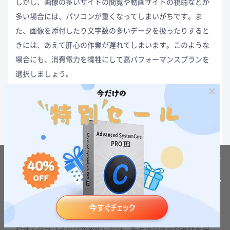
しかし、画像の多いサイトの閲覧や動画サイトの視聴などが
多い場合には、パソコンが重くなってしまいがちです。ま
た、画像を添付したり文字数の多いデータを扱ったりすると
きには、あえて肝心の作業が遅れてしまいます。このような
場合にも、消費電力を犠牲にして高パフォーマンスプランを
選択しましょう。
こうすることで、パソコンの性能を向上させることができま
す。プランを変更するにはコントロールパネルをクリック
し、「システムとセキュリティ」から「電源オプション」と
進みます。続いて「追加プランの表示」を選択し、高パフォ
ーマンスに設定するだけです。
当ウェブサイトでは利用者の利便性の向上のためにクッキーを利用して
います。
3-6.視覚エフェクトを最適化する
引き続きこのサイトを閲覧するには
プライバシーポリシー
に同意する必
要があります。
同意
視覚エフェクトというのは、パソコンの画面上で使われてい
るさまざまな視覚効果のことをいいます。例えば、音楽に合
わせてグラフィックが変化したり、キャラクターが操作を説