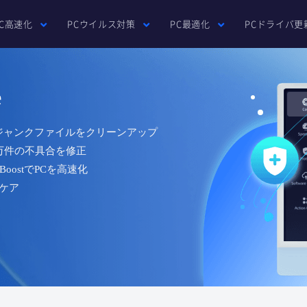
PC高速化
PCウイルス対策
PC最適化
PCドライバ更
e
Bのジャンクファイルをクリーンアップ
0万件の不具合を修正
oostでPCを高速化
ケア