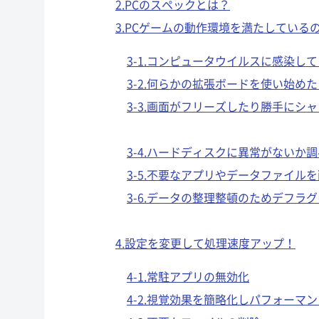
2.PCのスペックとは？
3.PCゲームの動作環境を満たしている
3-1.コンピュータウイルスに感染し
3-2.何らかの拡張ボードを使い始め
3-3.画面がフリーズしたり勝手にシ
3-4.ハードディスクに異常がないか
3-5.不要なアプリやデータファイル
3-6.データの整理整頓のためデフラ
4.設定を変更して処理速度アップ！
4-1.常駐アプリの無効化
4-2.視覚効果を簡略化しパフォーマ