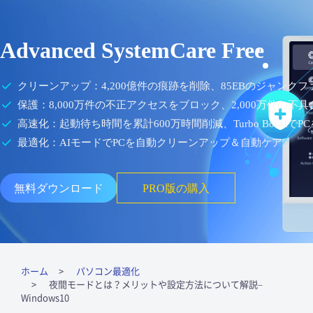
Advanced SystemCare Free
クリーンアップ：4,200億件の痕跡を削除、85EBのジャンク
保護：8,000万件の不正アクセスをブロック、2,000万件の不
高速化：起動待ち時間を累計600万時間削減、Turbo BoostでP
最適化：AIモードでPCを自動クリーンアップ＆自動ケア
無料ダウンロード
PRO版の購入
ホーム
パソコン最適化
夜間モードとは？メリットや設定方法について解説–
Windows10