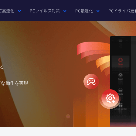
PC高速化
PCウイルス対策
PC最適化
PCドライバ更
化
ズな動作を実現