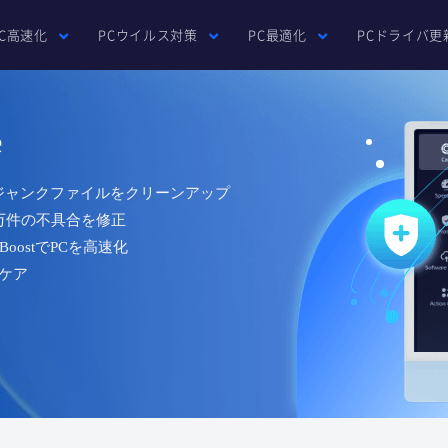
PC高速化
PCウイルス対策
PC最適化
PCドライバ更
e
Bのジャンクファイルをクリーンアップ
0万件の不具合を修正
oostでPCを高速化
ケア