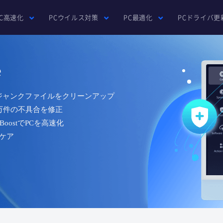
PC高速化
PCウイルス対策
PC最適化
PCドライバ更
e
Bのジャンクファイルをクリーンアップ
0万件の不具合を修正
oostでPCを高速化
ケア