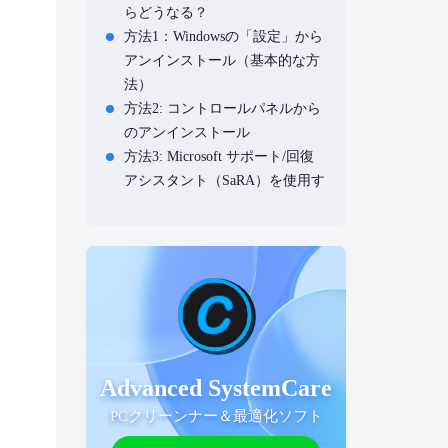
らどうなる？
方法1：Windowsの「設定」から
アンインストール（基本的な方
法）
方法2: コントロールパネルから
のアンインストール
方法3: Microsoft サポート/回復
アシスタント（SaRA）を使用す
る方法
方法4: コマンドラインでのアン
インストール（上級者向け）
方法5：IObit UninstallerでPCの
officeを効率的にアンインストー
ルする（推奨）
よくある質問（FAQ）
まとめ
Advanced SystemCare
PCクリーンナー＆最適化ソフト