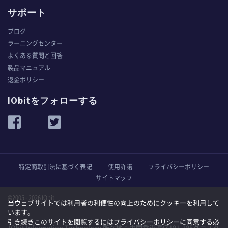
サポート
ブログ
ラーニングセンター
よくある質問と回答
製品マニュアル
返金ポリシー
IObitをフォローする
特定商取引法に基づく表記
使用許諾
プライバシーポリシー
サイトマップ
©2005 - 2026 IObit
当ウェブサイトでは利用者の利便性の向上のためにクッキーを利用して
います。
引き続きこのサイトを閲覧するには
プライバシーポリシー
に同意する必
IObit Information Technology 所在地：中国香港湾仔181-185グロスタ