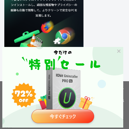
当ウェブサイトでは利用者の利便性の向上のためにクッキーを利用して
います。
人気記事
引き続きこのサイトを閲覧するには
プライバシーポリシー
に同意する必
要があります。
同意
・ Windowsの ビルトインアプリは 消せないのか？完全に削除する方法
説明