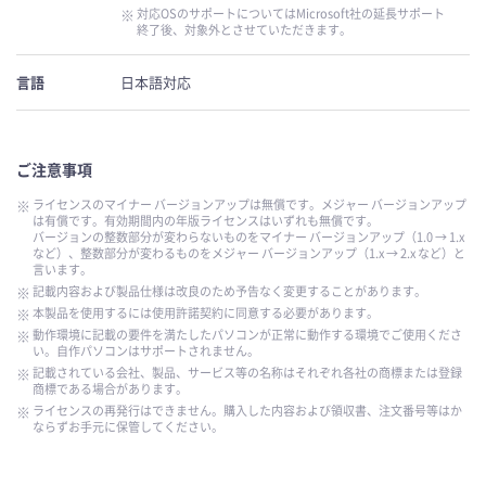
対応OSのサポートについてはMicrosoft社の延長サポート
終了後、対象外とさせていただきます。
言語
日本語対応
ご注意事項
ライセンスのマイナー バージョンアップは無償です。メジャー バージョンアップ
は有償です。有効期間内の年版ライセンスはいずれも無償です。
バージョンの整数部分が変わらないものをマイナー バージョンアップ（1.0 → 1.x
など）、整数部分が変わるものをメジャー バージョンアップ（1.x → 2.x など）と
言います。
記載内容および製品仕様は改良のため予告なく変更することがあります。
本製品を使用するには使用許諾契約に同意する必要があります。
動作環境に記載の要件を満たしたパソコンが正常に動作する環境でご使用くださ
い。自作パソコンはサポートされません。
記載されている会社、製品、サービス等の名称はそれぞれ各社の商標または登録
商標である場合があります。
ライセンスの再発行はできません。購入した内容および領収書、注文番号等はか
ならずお手元に保管してください。